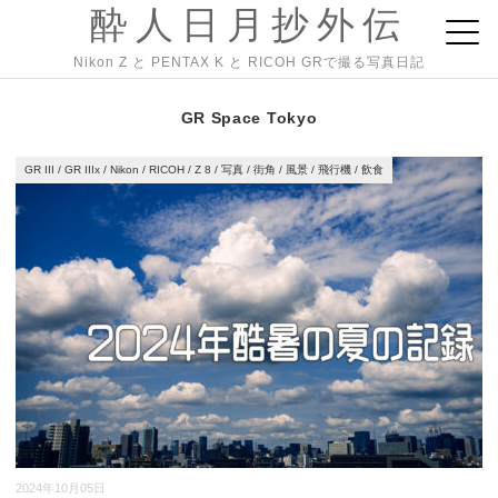
酔人日月抄外伝
Nikon Z と PENTAX K と RICOH GRで撮る写真日記
GR Space Tokyo
GR III
/
GR IIIx
/
Nikon
/
RICOH
/
Z 8
/
写真
/
街角
/
風景
/
飛行機
/
飲食
2024年10月05日