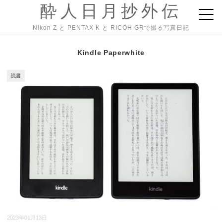
酔人日月抄外伝
Nikon Z と PENTAX K と RICOH GRで撮る写真日記
Kindle Paperwhite
読書
2023年01月13日