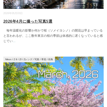
2026年05月03日
2026年4月に撮った写真5選
毎年温暖化の影響か何かで桜（ソメイヨシノ）の開花は早まっている
と言われるが、ここ数年東京の桜の季節は体感的に遅くなっていると感
じてい
...
Nikon
/
Z 8
/
Zf
/
Zレンズ
/
写真
/
草花
/
街角