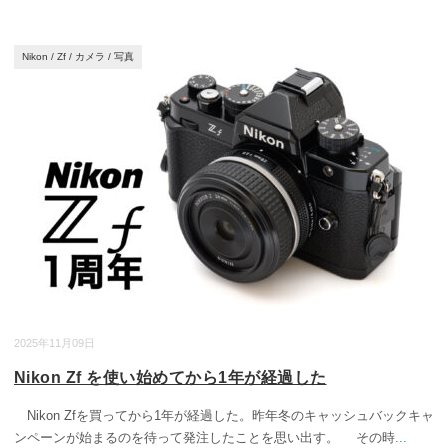
Nikon
/
Zf
/
カメラ
/
写真
2025年11月09日
Nikon Zf を使い始めてから1年が経過した
Nikon Zfを買ってから1年が経過した。昨年冬のキャッシュバックキャ
ンペーンが始まるのを待って発注したことを思い出す。 その時
...