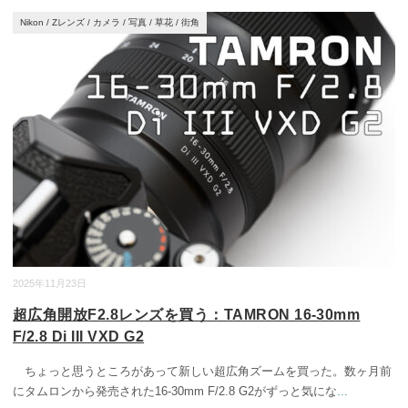
Nikon
/
Zレンズ
/
カメラ
/
写真
/
草花
/
街角
2025年11月23日
超広角開放F2.8レンズを買う：TAMRON 16-30mm
F/2.8 Di III VXD G2
ちょっと思うところがあって新しい超広角ズームを買った。数ヶ月前
にタムロンから発売された16-30mm F/2.8 G2がずっと気にな
...