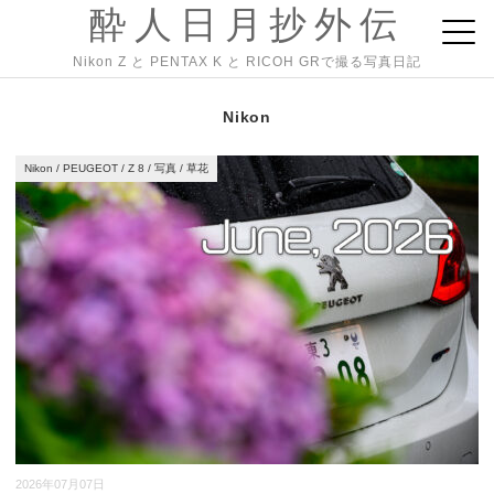
酔人日月抄外伝
Nikon Z と PENTAX K と RICOH GRで撮る写真日記
Nikon
Nikon
/
PEUGEOT
/
Z 8
/
写真
/
草花
2026年07月07日