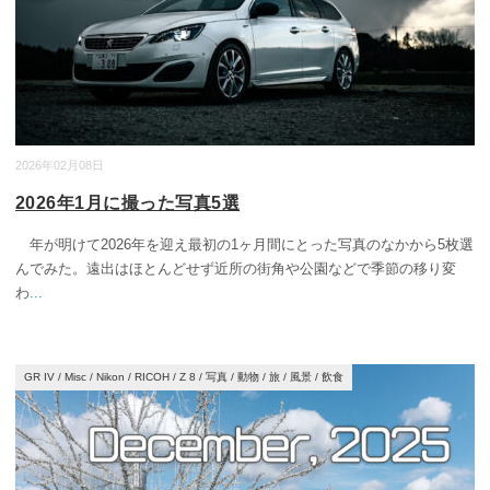
2026年02月08日
2026年1月に撮った写真5選
年が明けて2026年を迎え最初の1ヶ月間にとった写真のなかから5枚選
んでみた。遠出はほとんどせず近所の街角や公園などで季節の移り変
わ
...
GR IV
/
Misc
/
Nikon
/
RICOH
/
Z 8
/
写真
/
動物
/
旅
/
風景
/
飲食