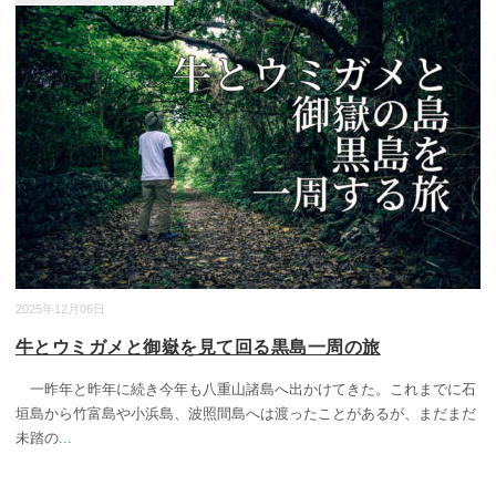
2025年12月06日
牛とウミガメと御嶽を見て回る黒島一周の旅
一昨年と昨年に続き今年も八重山諸島へ出かけてきた。これまでに石
垣島から竹富島や小浜島、波照間島へは渡ったことがあるが、まだまだ
未踏の
...