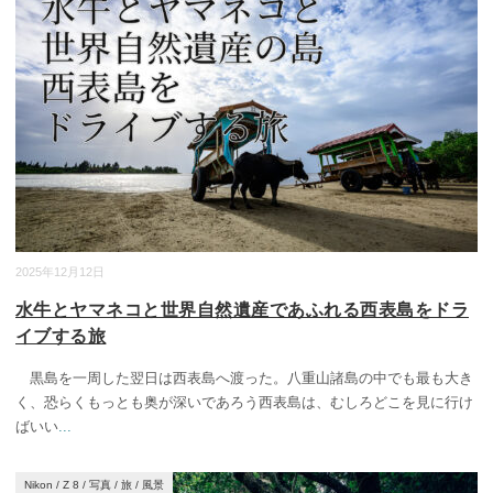
2025年12月12日
水牛とヤマネコと世界自然遺産であふれる西表島をドラ
イブする旅
黒島を一周した翌日は西表島へ渡った。八重山諸島の中でも最も大き
く、恐らくもっとも奥が深いであろう西表島は、むしろどこを見に行け
ばいい
...
Nikon
/
Z 8
/
写真
/
旅
/
風景