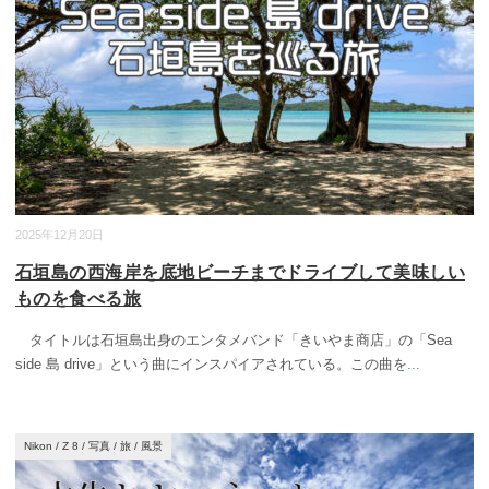
2025年12月20日
石垣島の西海岸を底地ビーチまでドライブして美味しい
ものを食べる旅
タイトルは石垣島出身のエンタメバンド「きいやま商店」の「Sea
side 島 drive」という曲にインスパイアされている。この曲を
...
Nikon
/
Z 8
/
写真
/
旅
/
風景