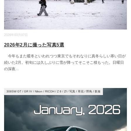
2026年03月07日
2026年2月に撮った写真5選
今年もまた暖冬といわれつつ東京でもそれなりに真冬らしい寒い日が
続いた2月。初旬には久しぶりに雪が降ってそこそこ積もった。日曜日
の深夜
...
308SW GT
/
GR IV
/
Nikon
/
RICOH
/
Z 8
/
Zf
/
写真
/
草花
/
野鳥
/
飲食