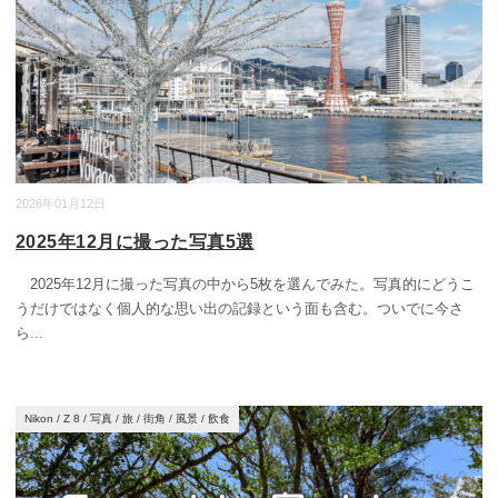
2026年01月12日
2025年12月に撮った写真5選
2025年12月に撮った写真の中から5枚を選んでみた。写真的にどうこ
うだけではなく個人的な思い出の記録という面も含む。ついでに今さ
ら
...
Nikon
/
Z 8
/
写真
/
旅
/
街角
/
風景
/
飲食