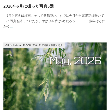
2026年6月に撮った写真5選
6月と言えば梅雨、そして紫陽花だ。すでに先月から紫陽花は咲いて
いて写真も撮っていたが、やはり本番は6月だろう。 ここ数年はとに
かく
...
GR IV
/
Nikon
/
RICOH
/
Z 8
/
Zf
/
写真
/
草花
/
街角