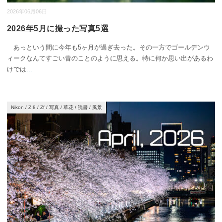
2026年06月06日
2026年5月に撮った写真5選
あっという間に今年も5ヶ月が過ぎ去った。その一方でゴールデンウ
ィークなんてすごい昔のことのように思える。特に何か思い出があるわ
けでは
...
Nikon
/
Z 8
/
Zf
/
写真
/
草花
/
読書
/
風景