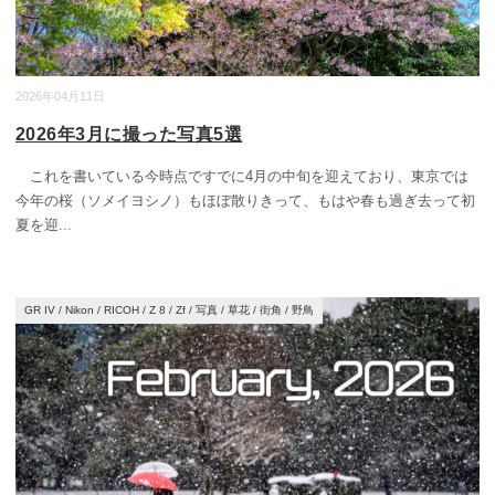
2026年04月11日
2026年3月に撮った写真5選
これを書いている今時点ですでに4月の中旬を迎えており、東京では
今年の桜（ソメイヨシノ）もほぼ散りきって、もはや春も過ぎ去って初
夏を迎
...
GR IV
/
Nikon
/
RICOH
/
Z 8
/
Zf
/
写真
/
草花
/
街角
/
野鳥