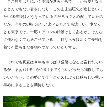
o
n
ここ数年はとにかく季節が進みがちで、しかも夏となる
k
ととんでもない暑さになり、このまま温暖化が進むといっ
たい10年後はどうなっているのだろう？と心配していたの
だが、今年の6月は去年と比べるととても涼しい。少なく
とも東京では。一応エアコンの始動はしてあるが、そんな
に使わなくても過ごせているし、何なら夜は寒くて長袖を
着て布団もまだ春物をつかっていたりする。
それでも真夏は今年もやっぱり猛暑になると言われてい
るが、まぁ7月後半から8月までくらいだったら我慢しても
いいだろう。この勢いで今年こそ久しぶりに秋らしい秋が
早めに来ることを期待したい。