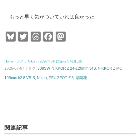
もっと早く気がついていれば良かった。
Bl
T
T
F
M
u
wi
hr
a
a
e
tt
e
c
st
Home
›
カメラ
Nikon
›
2026年6月に撮った写真5選
sk
er
a
e
o
2026-07-07｜タグ:
308SW
,
NIKKOR Z 24-120mm f/4S
,
NIKKOR Z MC
y
d
b
d
105mm f/2.8 VR S
,
Nikon
,
PEUGEOT
,
Z 8
,
紫陽花
s
o
o
o
n
k
関連記事