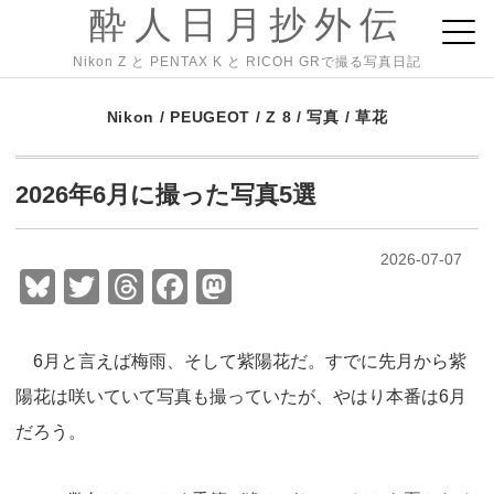
酔人日月抄外伝
Nikon Z と PENTAX K と RICOH GRで撮る写真日記
Nikon
/
PEUGEOT
/
Z 8
/
写真
/
草花
2026年6月に撮った写真5選
2026-07-07
Bl
T
T
F
M
u
wi
hr
a
a
e
tt
e
c
st
6月と言えば梅雨、そして紫陽花だ。すでに先月から紫
sk
er
a
e
o
陽花は咲いていて写真も撮っていたが、やはり本番は6月
y
d
b
d
だろう。
s
o
o