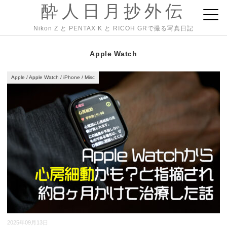
酔人日月抄外伝
Nikon Z と PENTAX K と RICOH GRで撮る写真日記
Apple Watch
Apple
/
Apple Watch
/
iPhone
/
Misc
2025年09月13日