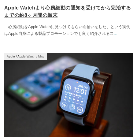
Apple Watchより心房細動の通知を受けてから完治する
までの約8ヶ月間の顛末
心房細動をApple Watchに見つけてもらい命拾いをした、という実例
はApple自身による製品プロモーションでも良く紹介されるス
...
Apple
/
Apple Watch
/
Misc