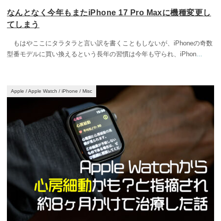
なんとなく今年もまたiPhone 17 Pro Maxに機種変更し
てしまう
もはやここにタラタラと言い訳を書くこともしないが、iPhoneの奇数
型番モデルに買い換えるという長年の習慣は今年も守られ、iPhon
...
Apple
/
Apple Watch
/
iPhone
/
Misc