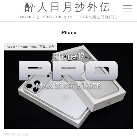
酔人日月抄外伝
Nikon Z と PENTAX K と RICOH GRで撮る写真日記
iPhone
Apple
/
iPhone
/
Misc
/
写真
/
街角
2025年10月13日