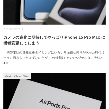
2023年12月24日
カメラの進化に期待してやっぱりiPhone 15 Pro Max に
機種変更してしまう
携帯電話の機種変更タイミングにいろいろ面倒な縛りがあった時代は
とうに過ぎ去ったはずなのだが、それ以降もだいたい2年おきに漫然と
iPh
...
Apple
/
iPhone
/
Misc