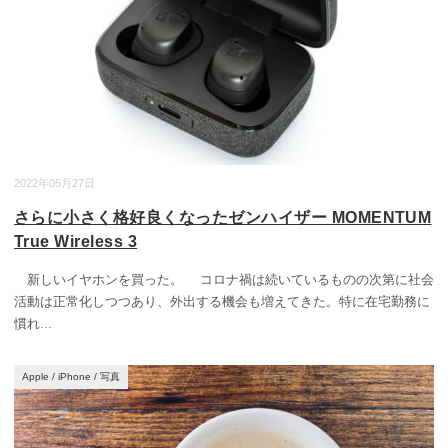
2022年05月27日
さらに小さく格好良くなったゼンハイザー MOMENTUM
True Wireless 3
新しいイヤホンを買った。 コロナ禍は続いているものの次第に社会
活動は正常化しつつあり、外出する機会も増えてきた。特に在宅勤務に
慣れ
...
Apple
/
iPhone
/
写真