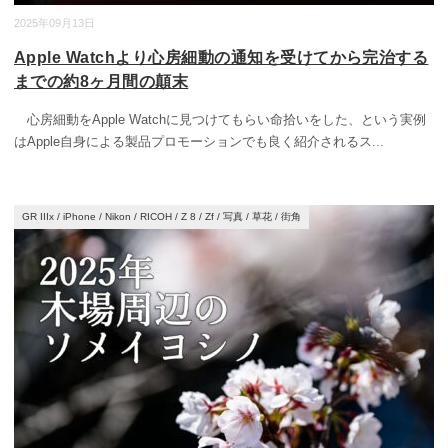
2025年09月13日
Apple Watchより心房細動の通知を受けてから完治する
までの約8ヶ月間の顛末
心房細動をApple Watchに見つけてもらい命拾いをした、という実例
はApple自身による製品プロモーションでも良く紹介されるス
...
GR IIIx
/
iPhone
/
Nikon
/
RICOH
/
Z 8
/
Zf
/
写真
/
草花
/
街角