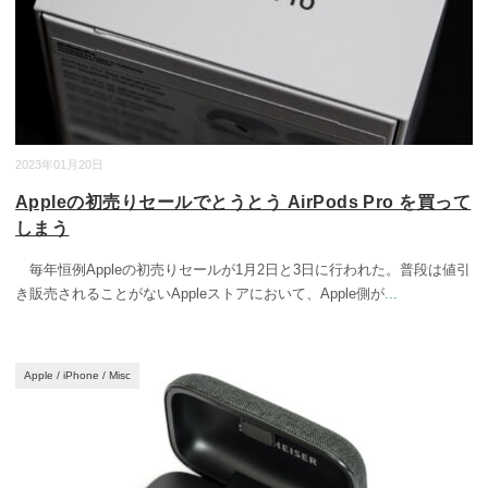
2023年01月20日
Appleの初売りセールでとうとう AirPods Pro を買って
しまう
毎年恒例Appleの初売りセールが1月2日と3日に行われた。普段は値引
き販売されることがないAppleストアにおいて、Apple側が
...
Apple
/
iPhone
/
Misc