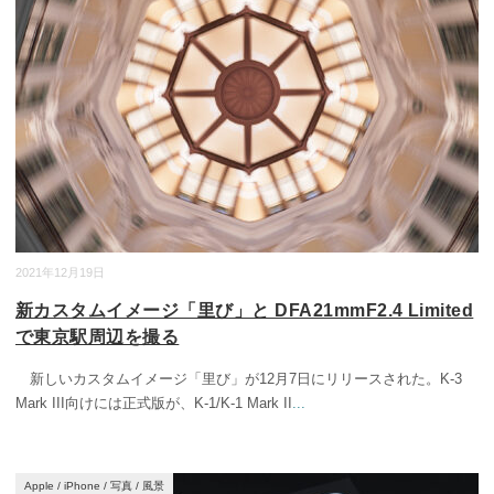
2021年12月19日
新カスタムイメージ「里び」と DFA21mmF2.4 Limited
で東京駅周辺を撮る
新しいカスタムイメージ「里び」が12月7日にリリースされた。K-3
Mark III向けには正式版が、K-1/K-1 Mark II
...
Apple
/
iPhone
/
写真
/
風景