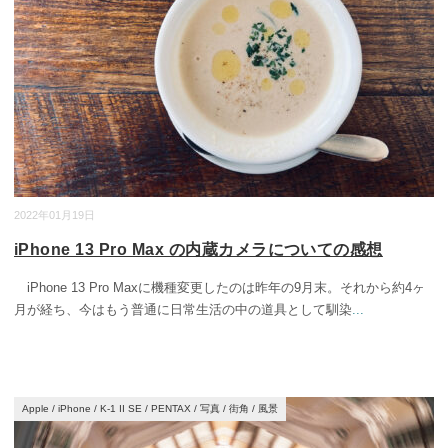
2022年01月19日
iPhone 13 Pro Max の内蔵カメラについての感想
iPhone 13 Pro Maxに機種変更したのは昨年の9月末。それから約4ヶ
月が経ち、今はもう普通に日常生活の中の道具として馴染
...
Apple
/
iPhone
/
K-1 II SE
/
PENTAX
/
写真
/
街角
/
風景