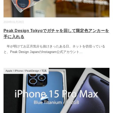
2024年01月28日
Peak Design Tokyoでガチャを回して限定色アンカーを
手に入れる
年が明けてお正月気分も抜けきったある日、ネットを彷徨っている
と、Peak Design JapanのInstagram公式アカウント
...
Apple
/
iPhone
/
PeakDesign
/
写真