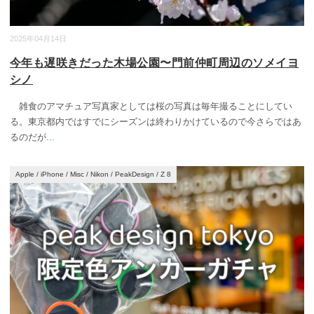
2025年04月14日
今年も遅咲きだった木場公園〜門前仲町周辺のソメイヨ
シノ
雑食のアマチュア写真家としては桜の写真は毎年撮ることにしてい
る。東京都内ではすでにシーズンは終わりかけているので今さらではあ
るのだが
...
Apple
/
iPhone
/
Misc
/
Nikon
/
PeakDesign
/
Z 8