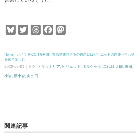
Bl
T
T
F
M
u
wi
hr
a
a
e
tt
e
c
st
Home
›
カメラ
RICOH
GR III
›
緊急事態宣言下の肉の日はビリエットの肉盛り合わせ
sk
er
a
e
o
を家で楽しむ
y
d
b
d
2020-05-01｜タグ:
トラットリア
,
ビリエット
,
ポルケッタ
,
二代目 太郎
,
寿司
,
小岩
,
新小岩
,
肉の日
s
o
o
o
n
k
関連記事