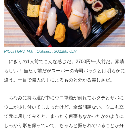
RICOH GR3, f4.0，1/30sec, ISO1250, 0EV
にぎりの1人前でこんな感じだ。2700円/一人前だ。素晴
らしい！ 当たり前だがスーパーの寿司パックとは明らかに
違う。一目で職人の手によるものと分かる美しさだ。
ちなみに持ち運び中にウニ軍艦が倒れてホタテとサバに
ウニが少し付いてしまったけど、全然問題ない。ウニも立
て元に戻してみると、まったく何事もなかったかのように
しっかり形を保っていて、ちゃんと握られていることが分