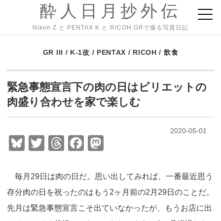
酔人日月抄外伝
Nikon Z と PENTAX K と RICOH GRで撮る写真日記
GR III
/
K-1改
/
PENTAX
/
RICOH
/
飲食
緊急事態宣言下の肉の日はビリエットの
肉盛り合わせを家で楽しむ
2020-05-01
Bl
T
T
F
M
u
wi
hr
a
a
e
tt
e
c
st
毎月29日は肉の日だ。思い出してみれば、一番最近思う
sk
er
a
e
o
存分肉の日を祝ったのはもう2ヶ月前の2月29日のことだ。
y
d
b
d
先月は緊急事態宣言こそ出ていなかったが、もうお店に出