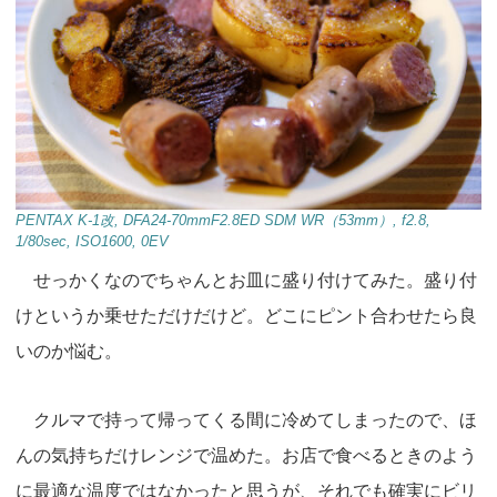
PENTAX K-1改, DFA24-70mmF2.8ED SDM WR（53mm）, f2.8,
1/80sec, ISO1600, 0EV
せっかくなのでちゃんとお皿に盛り付けてみた。盛り付
けというか乗せただけだけど。どこにピント合わせたら良
いのか悩む。
クルマで持って帰ってくる間に冷めてしまったので、ほ
んの気持ちだけレンジで温めた。お店で食べるときのよう
に最適な温度ではなかったと思うが、それでも確実にビリ