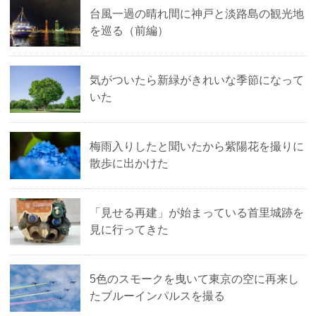
台風一過の晴れ間に神戸と淡路島の観光地
を巡る（前編）
気がついたら新緑がきれいな季節になって
いた
梅雨入りしたと聞いたから紫陽花を撮りに
散歩に出かけた
「見せる再建」が始まっている首里城跡を
見に行ってきた
5色のスモークを曳いて東京の空に再来し
たブルーインパルスを撮る