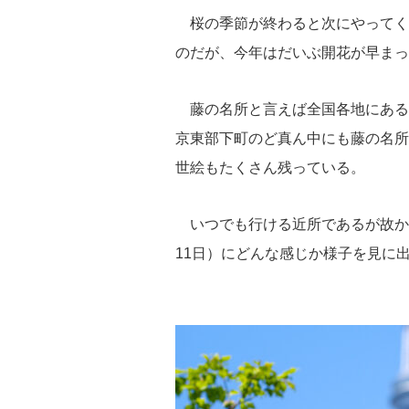
e
tt
e
c
st
桜の季節が終わると次にやってく
sk
er
a
e
o
のだが、今年はだいぶ開花が早まっ
y
d
b
d
s
o
o
藤の名所と言えば全国各地にある
o
n
京東部下町のど真ん中にも藤の名所
k
世絵もたくさん残っている。
いつでも行ける近所であるが故か
11日）にどんな感じか様子を見に