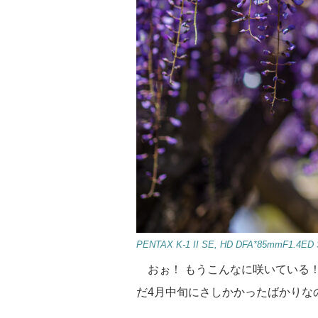
PENTAX K-1 II SE, HD DFA*85mmF1.4ED S
おぉ！ もうこんなに咲いている！
だ4月中旬にさしかかったばかりな