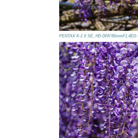
PENTAX K-1 II SE, HD DFA*85mmF1.4ED S