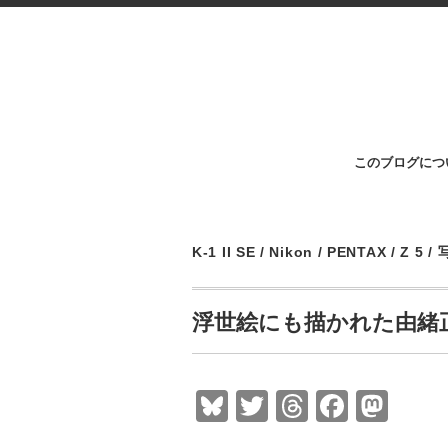
このブログにつ
K-1 II SE
/
Nikon
/
PENTAX
/
Z 5
/
浮世絵にも描かれた由緒
Bl
T
T
F
M
u
wi
hr
a
a