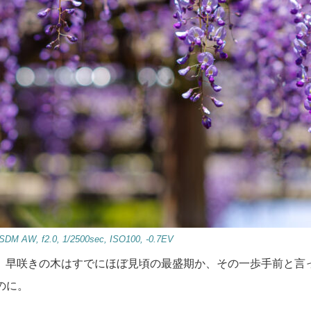
DM AW, f2.0, 1/2500sec, ISO100, -0.7EV
 早咲きの木はすでにほぼ見頃の最盛期か、その一歩手前と言
のに。