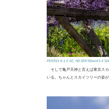
PENTAX K-1 II SE, HD DFA*50mmF1.4 SDM 
そして亀戸天神と言えば東京スカ
いる。ちゃんとスカイツリーの姿が