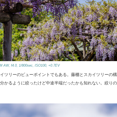
AW, f4.0, 1/800sec, ISO100, +0.7EV
イツリーのビューポイントでもある。藤棚とスカイツリーの構
分かるように絞ったけど中途半端だったかも知れない。絞りの