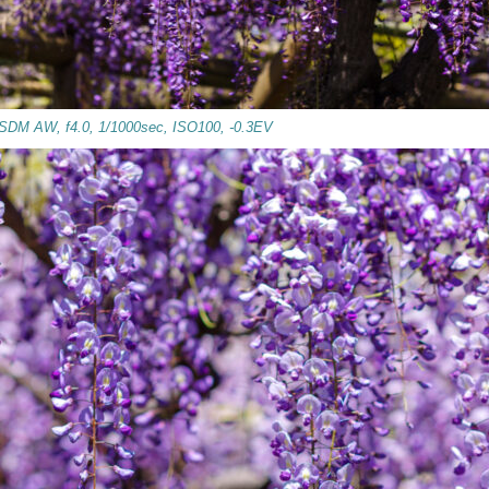
DM AW, f4.0, 1/1000sec, ISO100, -0.3EV