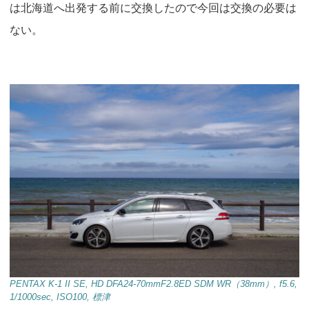
は北海道へ出発する前に交換したので今回は交換の必要は
ない。
PENTAX K-1 II SE, HD DFA24-70mmF2.8ED SDM WR（38mm）, f5.6,
1/1000sec, ISO100, 標津