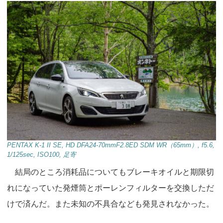
PENTAX K-1 II SE, HD DFA24-70mmF2.8ED SDM WR（65mm）, f5.6,
1/125sec, ISO100, 足寄
結局のところ消耗品についてもブレーキオイルと期限切
れになっていた発煙筒とポーレンフィルターを交換しただ
けで済んだ。また未知の不具合なども発見されなかった。