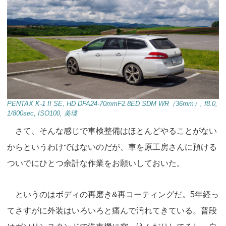
PENTAX K-1 II SE, HD DFA24-70mmF2.8ED SDM WR（36mm）, f8.0,
1/800sec, ISO100, 美瑛
さて、そんな感じで車検整備はほとんどやることがない
からというわけではないのだが、車を原工房さんに預ける
ついでにひとつ余計な作業をお願いしておいた。
というのはボディの再磨き&再コーティングだ。5年経っ
てさすがに外装はいろいろと痛んで汚れてきている。普段