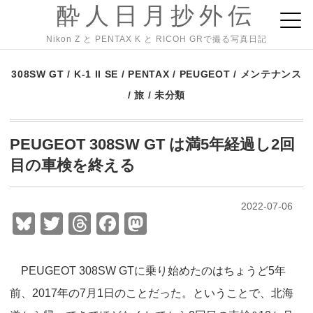
酔人日月抄外伝
Nikon Z と PENTAX K と RICOH GRで撮る写真日記
308SW GT
/
K-1 II SE
/
PENTAX
/
PEUGEOT
/
メンテナンス
/
旅
/
未分類
PEUGEOT 308SW GT は満5年経過し2回
目の車検を終える
2022-07-06
Bl
T
T
F
M
u
wi
hr
a
a
e
tt
e
c
st
PEUGEOT 308SW GTに乗り始めたのはちょうど5年
sk
er
a
e
o
前、2017年の7月1日のことだった。ということで、北海