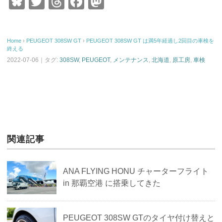
Bl
T
T
F
M
u
wi
hr
a
a
e
tt
e
c
st
Home
›
PEUGEOT
308SW GT
›
PEUGEOT 308SW GT は満5年経過し2回目の車検を
sk
er
a
e
o
終える
y
d
b
d
2022-07-06｜タグ:
308SW
,
PEUGEOT
,
メンテナンス
,
北海道
,
原工房
,
車検
s
o
o
o
n
k
関連記事
ANA FLYING HONU チャーターフライト
in 那覇空港 に搭乗してきた
PEUGEOT 308SW GTのタイヤ付け替えと