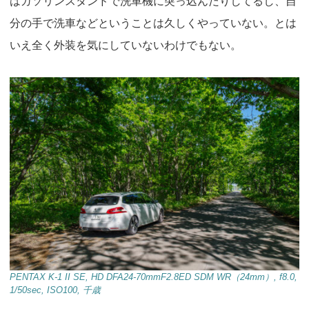
はガソリンスタンドで洗車機に突っ込んだりしてるし、自
分の手で洗車などということは久しくやっていない。とは
いえ全く外装を気にしていないわけでもない。
PENTAX K-1 II SE, HD DFA24-70mmF2.8ED SDM WR（24mm）, f8.0,
1/50sec, ISO100, 千歳