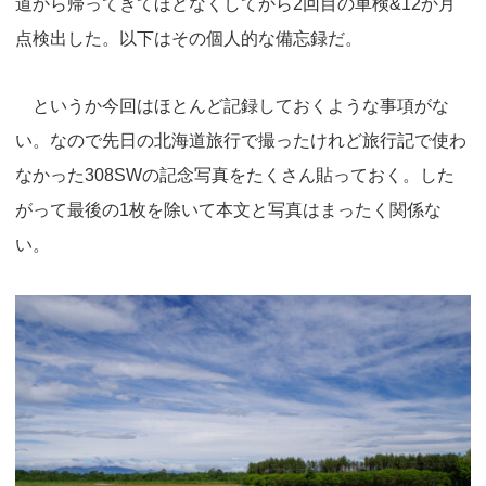
y
d
b
d
道から帰ってきてほどなくしてから2回目の車検&12か月
s
o
o
点検出した。以下はその個人的な備忘録だ。
o
n
k
というか今回はほとんど記録しておくような事項がな
い。なので先日の北海道旅行で撮ったけれど旅行記で使わ
なかった308SWの記念写真をたくさん貼っておく。した
がって最後の1枚を除いて本文と写真はまったく関係な
い。