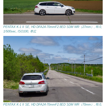
PENTAX K-1 II SE, HD DFA24-70mmF2.8ED SDM WR（27mm）, f8.0,
1/500sec, ISO100, 帯広
PENTAX K-1 II SE, HD DFA24-70mmF2.8ED SDM WR（70mm）, f8.0,