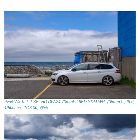
PENTAX K-1 II SE, HD DFA24-70mmF2.8ED SDM WR（35mm）, f8.0,
1/500sec, ISO100, 銭函