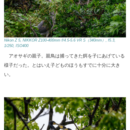
Nikon Z 5, NIKKOR Z100-400mm f/4.5-5.6 VR S（340mm）, f5.3,
1/250, ISO400
アオサギの親子。親鳥は捕ってきた餌を子にあげている
様子だった。とはいえ子どものほうもすでに十分に大き
い。