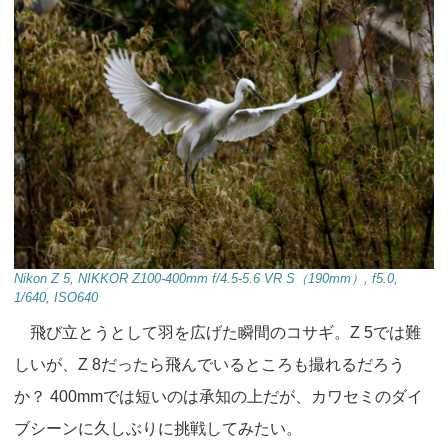
Nikon Z 5, NIKKOR Z100-400mm f/4.5-5.6 VR S（190mm）, f5.0,
1/640, ISO640
飛び立とうとして羽を広げた瞬間のコサギ。Z 5では難
しいが、Z 8だったら飛んでいるところも撮れるだろう
か？ 400mmでは短いのは承知の上だが、カワセミのダイ
ブシーンに久しぶりに挑戦してみたい。