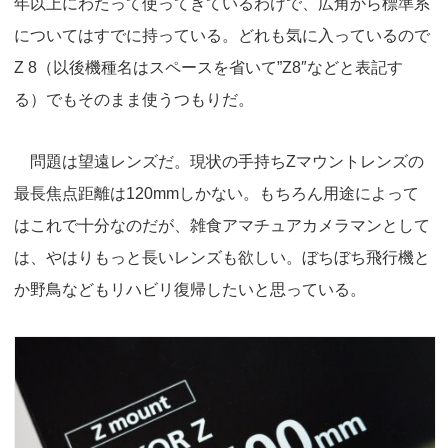
y
d
b
d
年以上にわたって使ってきているわけで、広角から標準系
s
o
o
についてはすでに持っている。どれも気に入っているので
o
n
Z 8（以後機種名はスペースを省いて”Z8″などと表記す
k
る）でもそのまま使うつもりだ。
問題は望遠レンズだ。現状の手持ちZマウントレンズの
最長焦点距離は120mmしかない。もちろん用途によって
はこれで十分なのだが、雑食アマチュアカメラマンとして
は、やはりもっと長いレンズも欲しい。ぼちぼち飛行機と
か野鳥などもリハビリ復帰したいと思っている。