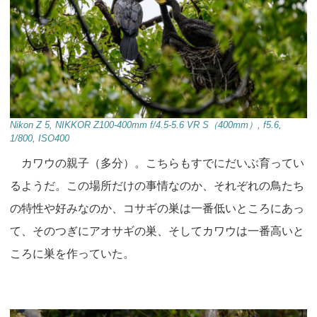
Nikon Z 5, NIKKOR Z100-400mm f/4.5-5.6 VR S（400mm）, f5.6,
1/800, ISO400
カワウの親子（多分）。こちらもすでにだいぶ育ってい
るようだ。この場所だけの事情なのか、それぞれの鳥たち
の特性や好みなのか、コサギの巣は一番低いところにあっ
て、そのつぎにアオサギの巣、そしてカワウは一番高いと
ころに巣を作っていた。