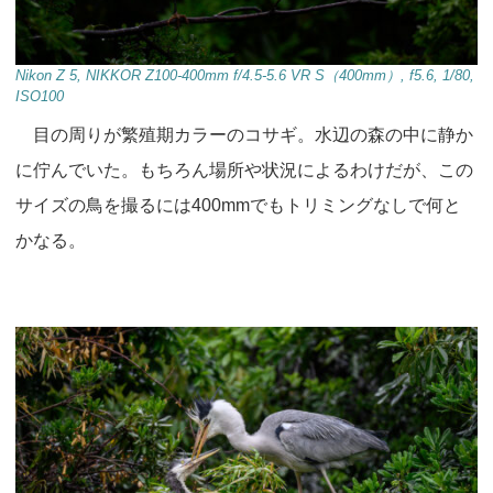
Nikon Z 5, NIKKOR Z100-400mm f/4.5-5.6 VR S（400mm）, f5.6, 1/80,
ISO100
目の周りが繁殖期カラーのコサギ。水辺の森の中に静か
に佇んでいた。もちろん場所や状況によるわけだが、この
サイズの鳥を撮るには400mmでもトリミングなしで何と
かなる。