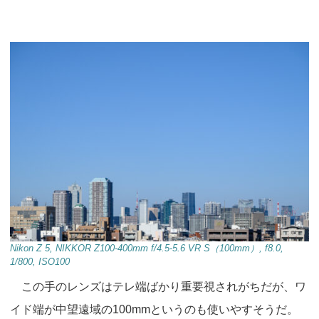
Nikon Z 5, NIKKOR Z100-400mm f/4.5-5.6 VR S（100mm）, f8.0,
1/800, ISO100
この手のレンズはテレ端ばかり重要視されがちだが、ワ
イド端が中望遠域の100mmというのも使いやすそうだ。