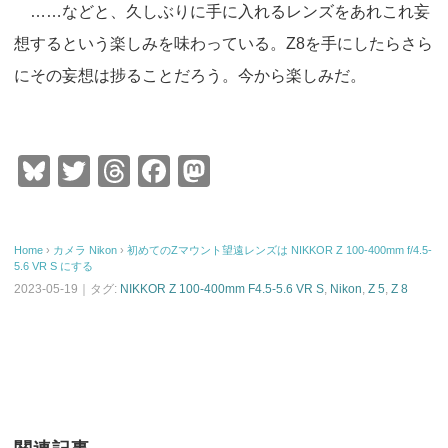
……などと、久しぶりに手に入れるレンズをあれこれ妄
想するという楽しみを味わっている。Z8を手にしたらさら
にその妄想は捗ることだろう。今から楽しみだ。
Bl
T
T
F
M
u
wi
hr
a
a
e
tt
e
c
st
Home
›
カメラ
Nikon
›
初めてのZマウント望遠レンズは NIKKOR Z 100-400mm f/4.5-
sk
er
a
e
o
5.6 VR S にする
y
d
b
d
2023-05-19｜タグ:
NIKKOR Z 100-400mm F4.5-5.6 VR S
,
Nikon
,
Z 5
,
Z 8
s
o
o
o
n
k