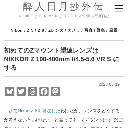
酔人日月抄外伝
Nikon Z と PENTAX K と RICOH GRで撮る写真日記
Nikon
/
Z 5
/
Z 8
/
Zレンズ
/
カメラ
/
写真
/
野鳥
/
風景
初めてのZマウント望遠レンズは
NIKKOR Z 100-400mm f/4.5-5.6 VR S に
する
2023-05-19
Bl
T
T
F
M
u
wi
hr
a
a
e
tt
e
c
st
さて
Nikon Z 8を発注した
わけだが、レンズをどうする
sk
er
a
e
o
か考えないといけない。と言っても、Zマウントはすでに2