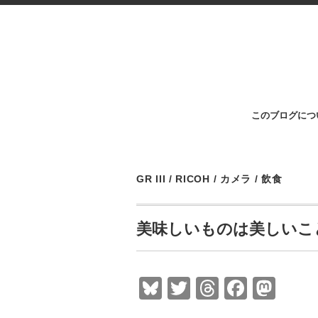
このブログにつ
GR III
/
RICOH
/
カメラ
/
飲食
美味しいものは美しいこ
Bl
T
T
F
M
u
wi
hr
a
a