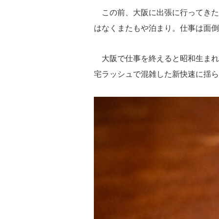
e
tt
e
c
st
この前、大阪に出張に行ってきた
sk
er
a
e
o
はなくまたもや泊まり。仕事は面
y
d
b
d
s
o
o
大阪で仕事を終えると昭和生まれ
o
n
宅ラッシュで混雑した新快速に揺ら
k