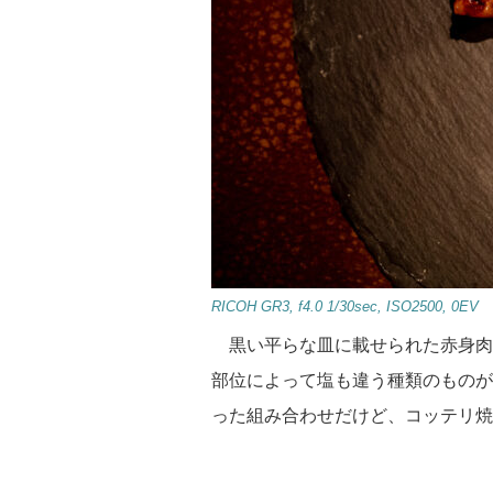
RICOH GR3, f4.0 1/30sec, ISO2500, 0EV
黒い平らな皿に載せられた赤身肉
部位によって塩も違う種類のものが
った組み合わせだけど、コッテリ焼