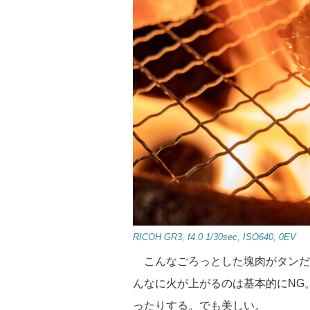
RICOH GR3, f4.0 1/30sec, ISO640, 0EV
こんなごろっとした塊肉がタンだ
んなに火が上がるのは基本的にNG
ったりする。でも美しい。