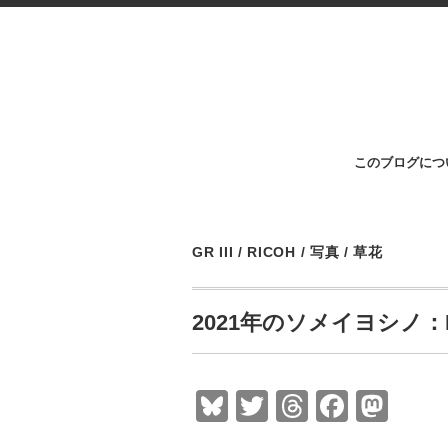
このブログにつ
GR III
/
RICOH
/
写真
/
草花
2021年のソメイヨシノ：RIC
Bl
T
T
F
M
u
wi
hr
a
a