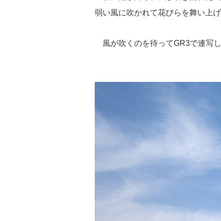
弱い風に吹かれて花びらを舞い上げ
風が吹くのを待ってGR3で連写