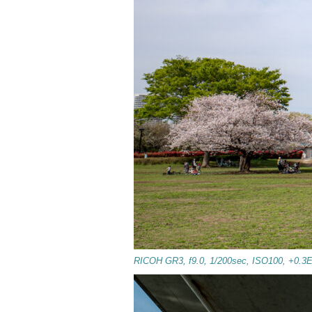
RICOH GR3, f9.0, 1/200sec, ISO100, +0.3