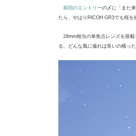
e
tt
e
c
st
前回のエントリー
の〆に「また来年
sk
er
a
e
o
たら、やはりRICOH GR3でも
y
d
b
d
s
o
o
28mm相当の単焦点レンズを搭載し
o
n
る。どんな風に撮れば良いの構った
k