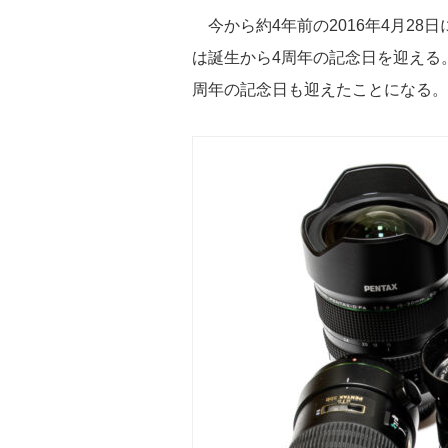
e
tt
e
c
st
今から約4年前の2016年4月28
sk
er
a
e
o
は誕生から4周年の記念日を迎える。つ
y
d
b
d
周年の記念日も迎えたことになる。
s
o
o
o
n
k