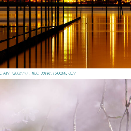
C AW（200mm）, f8.0, 30sec, ISO100, 0EV