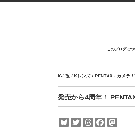
このブログにつ
K-1改
/
Kレンズ
/
PENTAX
/
カメラ
/
発売から4周年！ PENT
Bl
T
T
F
M
u
wi
hr
a
a