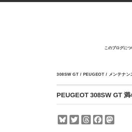
このブログにつ
308SW GT
/
PEUGEOT
/
メンテナン
PEUGEOT 308SW G
Bl
T
T
F
M
u
wi
hr
a
a