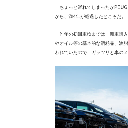
e
tt
e
c
st
ちょっと遅れてしまったがPEUGEO
sk
er
a
e
o
から、満4年が経過したところだ。
y
d
b
d
s
o
o
昨年の初回車検までは、新車購入
o
n
やオイル等の基本的な消耗品、油脂
k
われていたので、ガッツリと車のメ