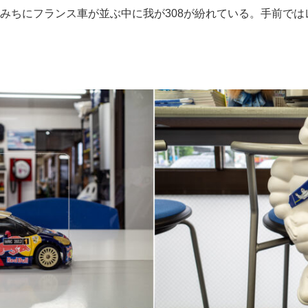
ちにフランス車が並ぶ中に我が308が紛れている。手前ではレア