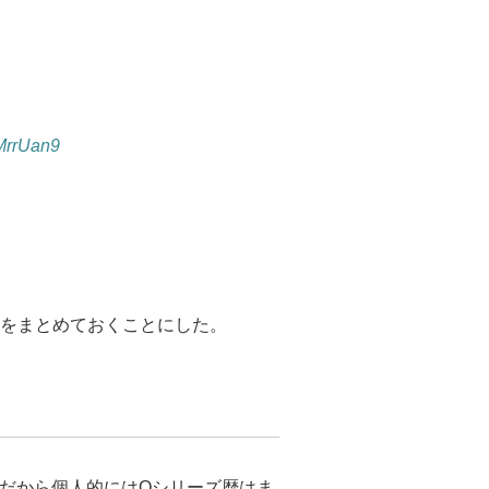
KMrrUan9
をまとめておくことにした。
だった。だから個人的にはQシリーズ歴はま