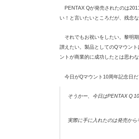
e
tt
e
c
st
PENTAX Qが発売されたのは20
sk
er
a
e
o
い！と言いたいところだが、残念な
y
d
b
d
s
o
o
それでもお祝いをしたい。黎明期の
o
n
讃えたい。製品としてのQマウント
k
ントが商業的に成功したとは思わな
今日がQマウント10周年記念日だ
そうかー、今日はPENTAX Q
実際に手に入れたのは発売から半年後