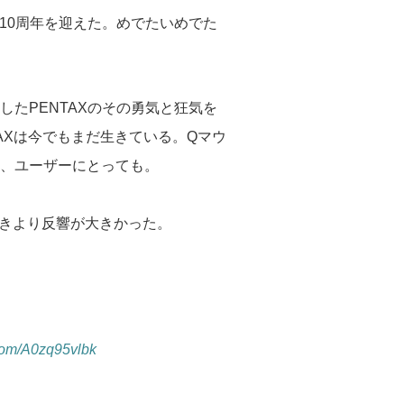
うど10周年を迎えた。めでたいめでた
たPENTAXのその勇気と狂気を
AXは今でもまだ生きている。Qマウ
、ユーザーにとっても。
きより反響が大きかった。
.com/A0zq95vlbk