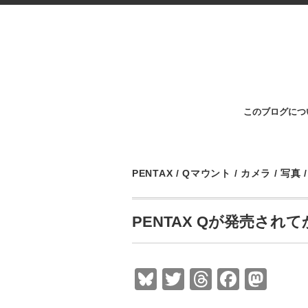
このブログにつ
PENTAX
/
Qマウント
/
カメラ
/
写真
PENTAX Qが発売され
Bl
T
T
F
M
u
wi
hr
a
a