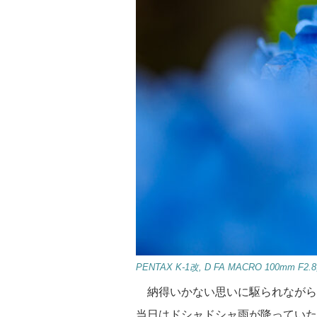
PENTAX K-1改, D FA MACRO 100mm F2.8, f
納得いかない思いに駆られながら
当日はドシャドシャ雨が降っていた