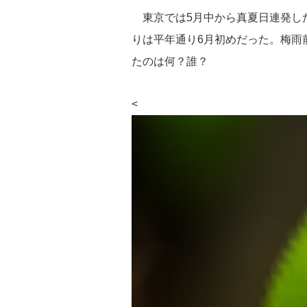
e
tt
e
c
st
東京では5月中から真夏日連発した
sk
er
a
e
o
りは平年通り6月初めだった。梅雨
y
d
b
d
たのは何？誰？
s
o
o
o
n
<
k