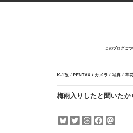
このブログにつ
K-1改
/
PENTAX
/
カメラ
/
写真
/
草
梅雨入りしたと聞いたか
Bl
T
T
F
M
u
wi
hr
a
a