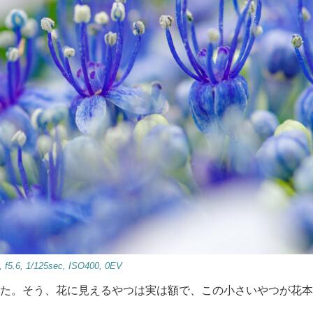
5.6, 1/125sec, ISO400, 0EV
た。そう、花に見えるやつは実は額で、この小さいやつが花本