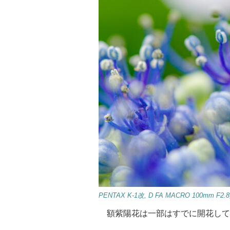
PENTAX K-1改, D FA MACRO 100mm F2.8, f
額紫陽花は一部はすでに開花して