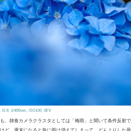
2.8, 1/400sec, ISO100, 0EV
も、雑食カメラクラスタとしては「梅雨」と聞いて条件反射で
けど、週末になると急に雨は消えてしまって、どんよりした曇