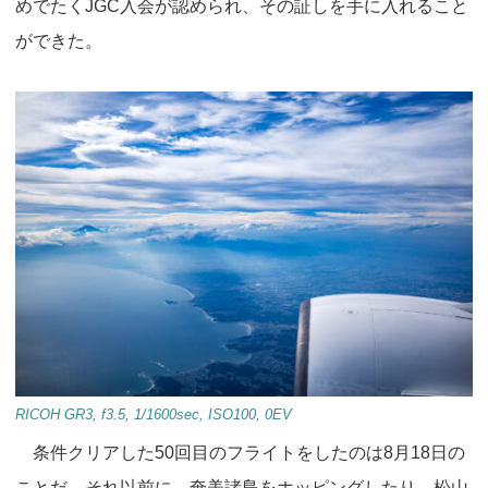
o
n
めでたくJGC入会が認められ、その証しを手に入れること
k
ができた。
RICOH GR3, f3.5, 1/1600sec, ISO100, 0EV
条件クリアした50回目のフライトをしたのは8月18日の
ことだ。それ以前に、奄美諸島をホッピングしたり、松山