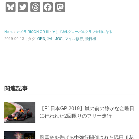
Bl
T
T
F
M
u
wi
hr
a
a
e
tt
e
c
st
Home
›
カメラ
RICOH
GR III
›
そしてJALグローバルクラブ会員になる
sk
er
a
e
o
2019-09-13｜タグ:
GR3
,
JAL
,
JGC
,
マイル修行
,
飛行機
y
d
b
d
s
o
o
o
n
k
関連記事
【F1日本GP 2019】嵐の前の静かな金曜日
に行われた2回限りのフリー走行
風雲急を告げる中強行開催された隅田川花