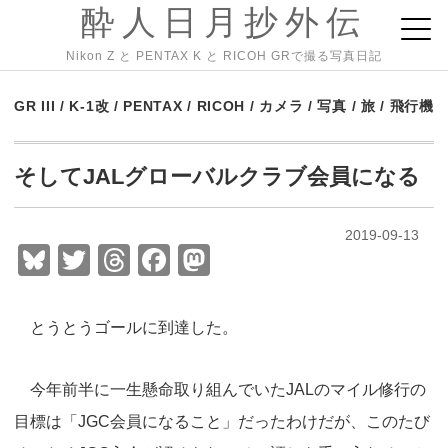
酔人日月抄外伝
Nikon Z と PENTAX K と RICOH GRで撮る写真日記
GR III
/
K-1改
/
PENTAX
/
RICOH
/
カメラ
/
写真
/
旅
/
飛行機
そしてJALグローバルクラブ会員になる
2019-09-13
Bl
T
T
F
M
u
wi
hr
a
a
e
tt
e
c
st
とうとうゴールに到達した。
sk
er
a
e
o
y
d
b
d
今年前半に一生懸命取り組んでいたJALのマイル修行の
s
o
o
目標は「JGC会員になること」だったわけだが、このたび