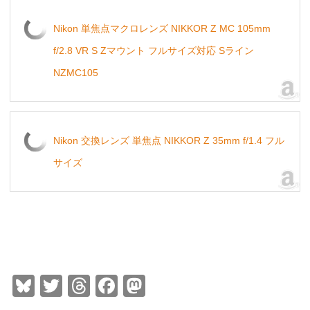
Nikon 単焦点マクロレンズ NIKKOR Z MC 105mm
f/2.8 VR S Zマウント フルサイズ対応 Sライン
NZMC105
Nikon 交換レンズ 単焦点 NIKKOR Z 35mm f/1.4 フル
サイズ
Bl
T
T
F
M
u
wi
hr
a
a