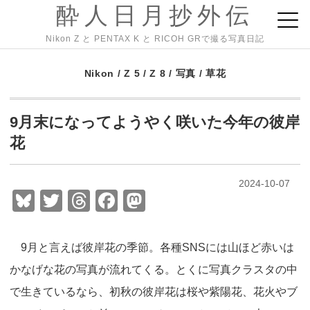
酔人日月抄外伝
Nikon Z と PENTAX K と RICOH GRで撮る写真日記
Nikon
/
Z 5
/
Z 8
/
写真
/
草花
9月末になってようやく咲いた今年の彼岸
花
2024-10-07
Bl
T
T
F
M
u
wi
hr
a
a
e
tt
e
c
st
9月と言えば彼岸花の季節。各種SNSには山ほど赤いは
sk
er
a
e
o
かなげな花の写真が流れてくる。とくに写真クラスタの中
y
d
b
d
で生きているなら、初秋の彼岸花は桜や紫陽花、花火やブ