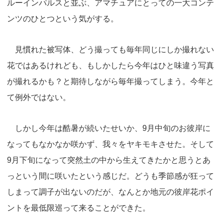
s
o
o
ルーインパルスと並ぶ、アマチュアにとっての一大コンテ
o
n
ンツのひとつという気がする。
k
見慣れた被写体、どう撮っても毎年同じにしか撮れない
花ではあるけれども、もしかしたら今年はひと味違う写真
が撮れるかも？と期待しながら毎年撮ってしまう。今年と
て例外ではない。
しかし今年は酷暑が続いたせいか、9月中旬のお彼岸に
なってもなかなか咲かず、我々をヤキモキさせた。そして
9月下旬になって突然土の中から生えてきたかと思うとあ
っという間に咲いたという感じだ。どうも季節感が狂って
しまって調子が出ないのだが、なんとか地元の彼岸花ポイ
ントを最低限巡って来ることができた。