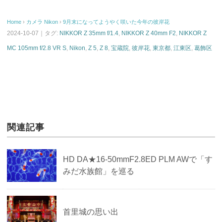
e
tt
e
c
st
Home
›
カメラ
Nikon
›
9月末になってようやく咲いた今年の彼岸花
sk
er
a
e
o
2024-10-07｜タグ:
NIKKOR Z 35mm f/1.4
,
NIKKOR Z 40mm F2
,
NIKKOR Z
y
d
b
d
MC 105mm f/2.8 VR S
,
Nikon
,
Z 5
,
Z 8
,
宝蔵院
,
彼岸花
,
東京都
,
江東区
,
葛飾区
s
o
o
o
n
k
関連記事
HD DA★16-50mmF2.8ED PLM AWで「す
みだ水族館」を巡る
首里城の思い出