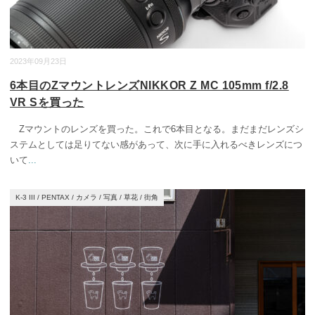
2023年09月23日
6本目のZマウントレンズNIKKOR Z MC 105mm f/2.8
VR Sを買った
Zマウントのレンズを買った。これで6本目となる。まだまだレンズシ
ステムとしては足りてない感があって、次に手に入れるべきレンズにつ
いて
...
K-3 III
/
PENTAX
/
カメラ
/
写真
/
草花
/
街角