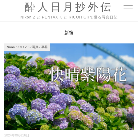
酔人日月抄外伝
Nikon Z と PENTAX K と RICOH GRで撮る写真日記
新宿
Nikon
/
Z 5
/
Z 8
/
写真
/
草花
2024年06月16日