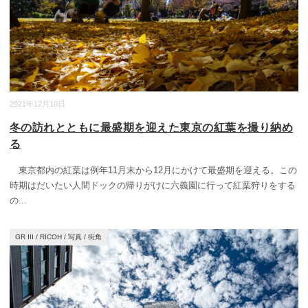
2021年12月10日
冬の訪れとともに最盛期を迎えた東京の紅葉を撮り納め
る
東京都内の紅葉は例年11月末から12月にかけて最盛期を迎える。この
時期はだいたい人間ドックの帰りがけに六義園に行って紅葉狩りをする
の
...
GR III
/
RICOH
/
写真
/
街角