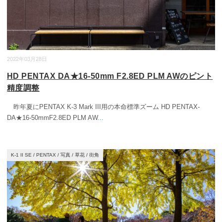
2022年03月28日
HD PENTAX DA★16-50mm F2.8ED PLM AWのピント
精度調整
昨年夏にPENTAX K-3 Mark III用の本命標準ズーム HD PENTAX-
DA★16-50mmF2.8ED PLM AW
...
K-1 II SE
/
PENTAX
/
写真
/
草花
/
街角