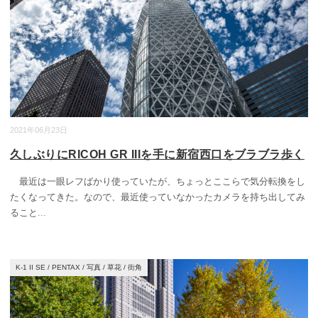
2021年06月23日
久しぶりにRICOH GR IIIを手に新宿西口をブラブラ歩く
最近は一眼レフばかり使っていたが、ちょっとここらで気分転換をし
たくなってきた。なので、最近使っていなかったカメラを持ち出してみ
ること
...
K-1 II SE
/
PENTAX
/
写真
/
草花
/
街角