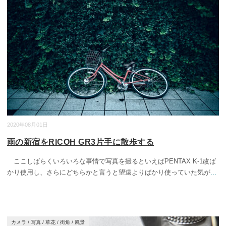
2020年08月01日
雨の新宿をRICOH GR3片手に散歩する
ここしばらくいろいろな事情で写真を撮るといえばPENTAX K-1改ば
かり使用し、さらにどちらかと言うと望遠よりばかり使っていた気が
...
カメラ
/
写真
/
草花
/
街角
/
風景