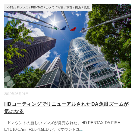
K-1改
/
Kレンズ
/
PENTAX
/
カメラ
/
写真
/
草花
/
街角
/
風景
2019年08月01日
HDコーティングでリニューアルされたDA魚眼ズームが
気になる
Kマウントの新しいレンズが発売された。HD PENTAX-DA FISH-
EYE10-17mmF3.5-4.5ED だ。Kマウントユ
...