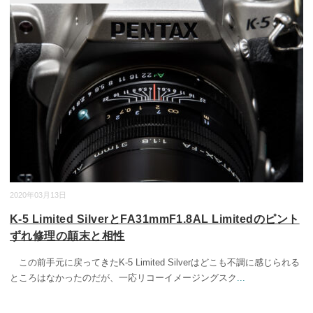
2020年03月13日
K-5 Limited SilverとFA31mmF1.8AL Limitedのピント
ずれ修理の顛末と相性
この前手元に戻ってきたK-5 Limited Silverはどこも不調に感じられる
ところはなかったのだが、一応リコーイメージングスク
...