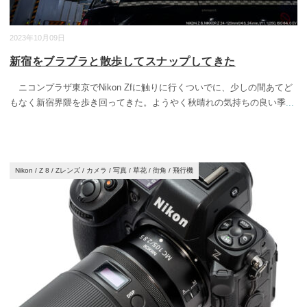
2023年10月09日
新宿をブラブラと散歩してスナップしてきた
ニコンプラザ東京でNikon Zfに触りに行くついでに、少しの間あてど
もなく新宿界隈を歩き回ってきた。ようやく秋晴れの気持ちの良い季
...
Nikon
/
Z 8
/
Zレンズ
/
カメラ
/
写真
/
草花
/
街角
/
飛行機