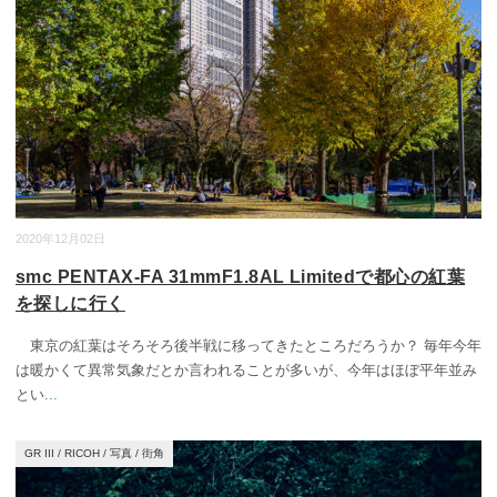
2020年12月02日
smc PENTAX-FA 31mmF1.8AL Limitedで都心の紅葉
を探しに行く
東京の紅葉はそろそろ後半戦に移ってきたところだろうか？ 毎年今年
は暖かくて異常気象だとか言われることが多いが、今年はほぼ平年並み
とい
...
GR III
/
RICOH
/
写真
/
街角