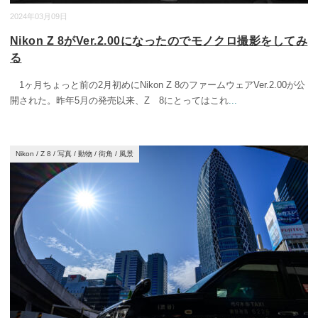
2024年03月09日
Nikon Z 8がVer.2.00になったのでモノクロ撮影をしてみ
る
1ヶ月ちょっと前の2月初めにNikon Z 8のファームウェアVer.2.00が公
開された。昨年5月の発売以来、Z 8にとってはこれ
...
Nikon
/
Z 8
/
写真
/
動物
/
街角
/
風景