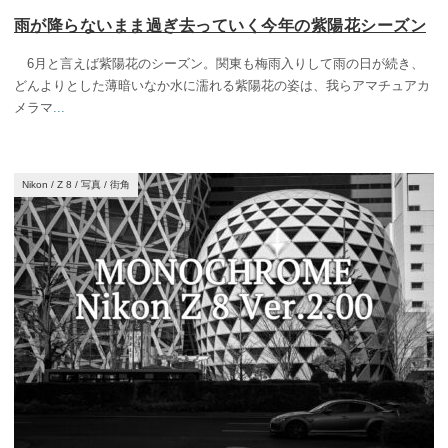
雨が降らないまま過ぎ去っていく今年の紫陽花シーズン
6月と言えば紫陽花のシーズン。関東も梅雨入りして雨の日が続き、
どんよりとした薄暗いなか水に濡れる紫陽花の姿は、我らアマチュアカ
メラマ
...
Nikon
/
Z 8
/
写真
/
街角