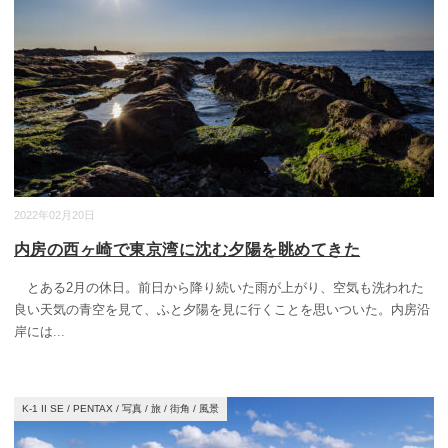
2022年02月20日
内房の西ヶ崎で東京湾に沈む夕陽を眺めてきた
とある2月の休日。前日から降り続いた雨が上がり、空気も洗われた
良い天気の青空を見て、ふと夕陽を見に行くことを思いついた。内房沿
岸には
...
K-1 II SE
/
PENTAX
/
写真
/
旅
/
街角
/
風景