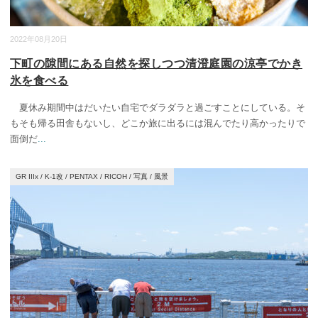
2022年08月20日
下町の隙間にある自然を探しつつ清澄庭園の涼亭でかき
氷を食べる
夏休み期間中はだいたい自宅でダラダラと過ごすことにしている。そ
もそも帰る田舎もないし、どこか旅に出るには混んでたり高かったりで
面倒だ
...
GR IIIx
/
K-1改
/
PENTAX
/
RICOH
/
写真
/
風景