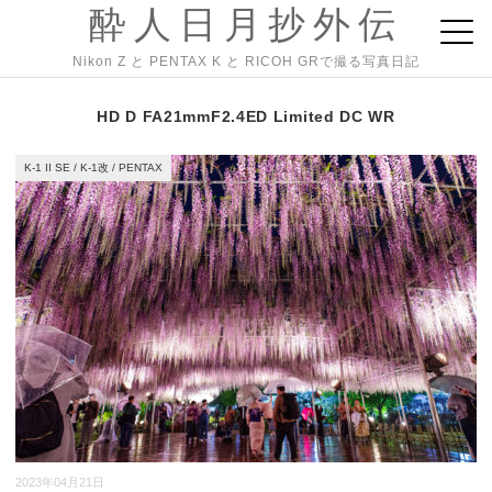
酔人日月抄外伝
Nikon Z と PENTAX K と RICOH GRで撮る写真日記
HD D FA21mmF2.4ED Limited DC WR
K-1 II SE
/
K-1改
/
PENTAX
2023年04月21日