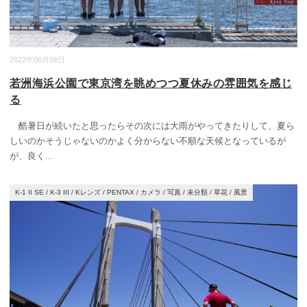
2022年08月08日
若洲海浜公園で東京湾を眺めつつ夏休みの雰囲気を感じ
る
酷暑日が続いたと思ったらその次には大雨がやってきたりして、夏ら
しいのかそうじゃないのかよく分からない不順な天候となっているが
が、良く
...
K-1 II SE
/
K-3 III
/
Kレンズ
/
PENTAX
/
カメラ
/
写真
/
未分類
/
草花
/
風景