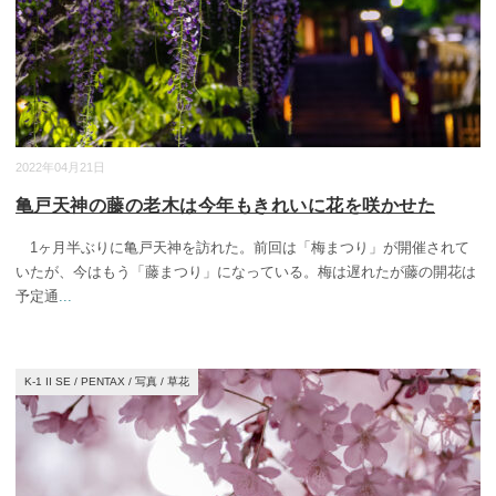
2022年04月21日
亀戸天神の藤の老木は今年もきれいに花を咲かせた
1ヶ月半ぶりに亀戸天神を訪れた。前回は「梅まつり」が開催されて
いたが、今はもう「藤まつり」になっている。梅は遅れたが藤の開花は
予定通
...
K-1 II SE
/
PENTAX
/
写真
/
草花