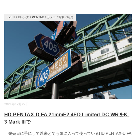
K-3 III
/
Kレンズ
/
PENTAX
/
カメラ
/
写真
/
街角
2021年12月27日
HD PENTAX-D FA 21mmF2.4ED Limited DC WRをK-
3 Mark IIIで
発売日に手にして以来とても気に入って使っているHD PENTAX-D FA