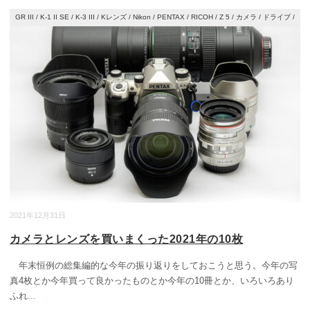
GR III
/
K-1 II SE
/
K-3 III
/
Kレンズ
/
Nikon
/
PENTAX
/
RICOH
/
Z 5
/
カメラ
/
ドライブ
/
写真
/
旅
2021年12月31日
カメラとレンズを買いまくった2021年の10枚
年末恒例の総集編的な今年の振り返りをしておこうと思う。今年の写
真4枚とか今年買って良かったものとか今年の10冊とか、いろいろあり
ふれ
...