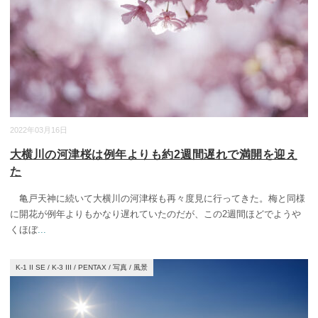
2022年03月16日
大横川の河津桜は例年よりも約2週間遅れで満開を迎え
た
亀戸天神に続いて大横川の河津桜も再々度見に行ってきた。梅と同様
に開花が例年よりもかなり遅れていたのだが、この2週間ほどでようや
くほぼ
...
K-1 II SE
/
K-3 III
/
PENTAX
/
写真
/
風景