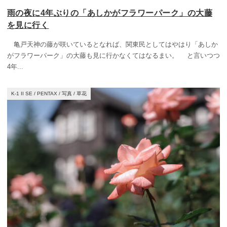
雨の夜に4年ぶりの「あしかがフラワーパーク」の大藤
を見に行く
亀戸天神の藤が咲いているとなれば、関東民としてはやはり「あしか
がフラワーパーク」の大藤も見に行かなくてはなるまい。 と言いつつ
4年
...
K-1 II SE
/
PENTAX
/
写真
/
草花