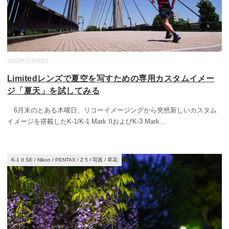
2022年07月02日
Limitedレンズで夏空を写すための専用カスタムイメー
ジ「夏天」を試してみる
6月末のとある木曜日、リコーイメージングから突然新しいカスタム
イメージを搭載したK-1/K-1 Mark IIおよびK-3 Mark
...
K-1 II SE
/
Nikon
/
PENTAX
/
Z 5
/
写真
/
草花