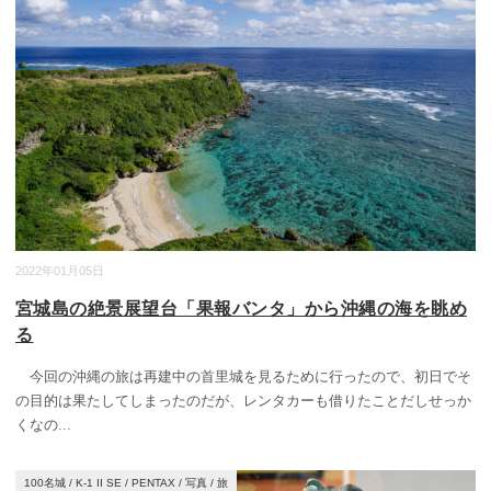
2022年01月05日
宮城島の絶景展望台「果報バンタ」から沖縄の海を眺め
る
今回の沖縄の旅は再建中の首里城を見るために行ったので、初日でそ
の目的は果たしてしまったのだが、レンタカーも借りたことだしせっか
くなの
...
100名城
/
K-1 II SE
/
PENTAX
/
写真
/
旅