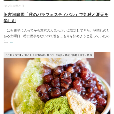
2022年10月28日
旧古河庭園「秋のバラフェスティバル」で九秋と夏天を
楽しむ
10月後半に入ってから東京の天気もだいぶ安定してきた。秋晴れのと
ある土曜日、特に用事もないので引きこもりを決めようと思っていたの
に、
...
GR III
/
GR IIIx
/
K-3 III
/
PENTAX
/
RICOH
/
写真
/
草花
/
街角
/
風景
/
飲食