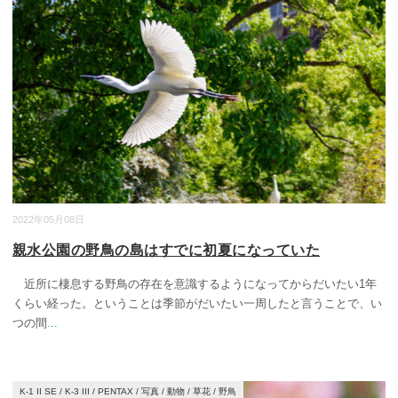
2022年05月08日
親水公園の野鳥の島はすでに初夏になっていた
近所に棲息する野鳥の存在を意識するようになってからだいたい1年
くらい経った。ということは季節がだいたい一周したと言うことで、い
つの間
...
K-1 II SE
/
K-3 III
/
PENTAX
/
写真
/
動物
/
草花
/
野鳥