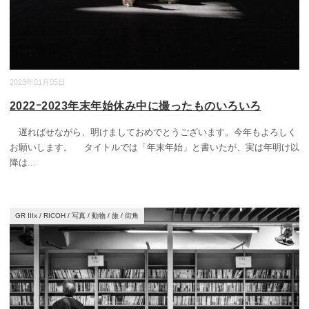
2023年01月05日
2022ｰ2023年末年始休み中に撮ったものいろいろ
遅ればせながら、明けましておめでとうございます。今年もよろしく
お願いします。 タイトルでは「年末年始」と書いたが、実は年明け以
降は
...
GR IIIx
/
RICOH
/
写真
/
動物
/
旅
/
街角