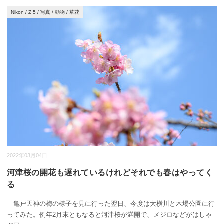
Nikon
/
Z 5
/
写真
/
動物
/
草花
2022年03月04日
河津桜の開花も遅れているけれどそれでも春はやってく
る
亀戸天神の梅の様子を見に行った翌日、今度は大横川と木場公園に行
ってみた。例年2月末ともなると河津桜が満開で、メジロなどがはしゃ