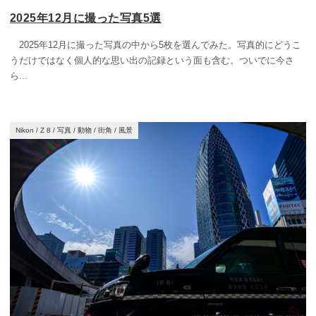
2025年12月に撮った写真5選
2025年12月に撮った写真の中から5枚を選んでみた。写真的にどうこ
うだけではなく個人的な思い出の記録という面も含む。ついでに今さ
ら
...
Nikon
/
Z 8
/
写真
/
動物
/
街角
/
風景