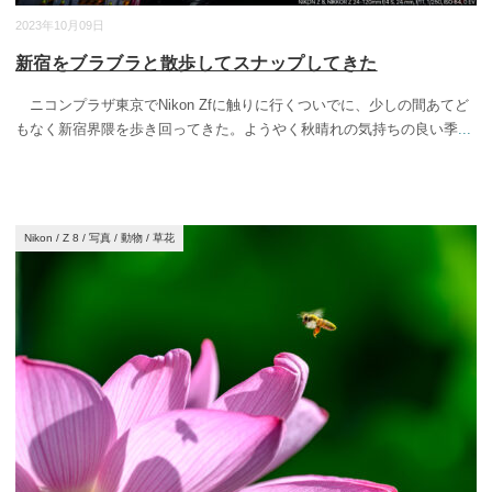
2023年10月09日
新宿をブラブラと散歩してスナップしてきた
ニコンプラザ東京でNikon Zfに触りに行くついでに、少しの間あてど
もなく新宿界隈を歩き回ってきた。ようやく秋晴れの気持ちの良い季
...
Nikon
/
Z 8
/
写真
/
動物
/
草花