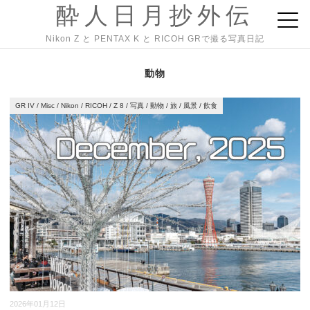
酔人日月抄外伝
Nikon Z と PENTAX K と RICOH GRで撮る写真日記
動物
GR IV
/
Misc
/
Nikon
/
RICOH
/
Z 8
/
写真
/
動物
/
旅
/
風景
/
飲食
2026年01月12日