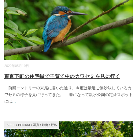
2022年05月10日
東京下町の住宅街で子育て中のカワセミを見に行く
前回エントリーの末尾に書いた通り、今度は最近ご無沙汰しているカ
ワセミの様子を見に行ってきた。 春になって親水公園の定番スポット
には
...
K-3 III
/
PENTAX
/
写真
/
動物
/
野鳥