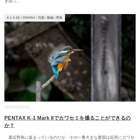
ぎ回っ
...
K-1 II SE
/
PENTAX
/
写真
/
動物
/
野鳥
2022年02月13日
PENTAX K-1 Mark IIでカワセミを撮ることができるの
か？
最近野鳥に嵌まっているのだが、その一番大きな要因は近所にカワセ