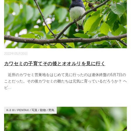
2022年05月20日
カワセミの子育てその後とオオルリを見に行く
近所のカワセミ営巣地をはじめて見に行ったのは連休終盤の5月7日の
ことだった。その後カワセミの雛たちは元気に育っているだろうか？ ヘ
ビ
...
K-3 III
/
PENTAX
/
写真
/
動物
/
野鳥