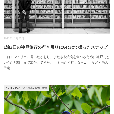
2022年11月26日
1泊2日の神戸旅行の行き帰りにGR3xで撮ったスナップ
前エントリーに書いたとおり、またもや焼肉を食べるために神戸（と
いうか尼崎）まで出かけてきた。 せっかく行くなら…… などと他の
予定
...
K-3 III
/
PENTAX
/
写真
/
動物
/
野鳥