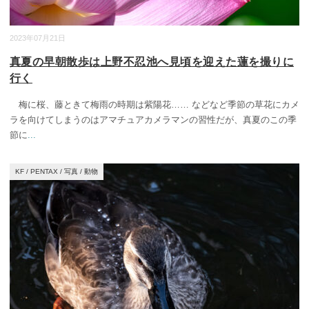
2023年07月21日
真夏の早朝散歩は上野不忍池へ見頃を迎えた蓮を撮りに
行く
梅に桜、藤ときて梅雨の時期は紫陽花…… などなど季節の草花にカメ
ラを向けてしまうのはアマチュアカメラマンの習性だが、真夏のこの季
節に
...
KF
/
PENTAX
/
写真
/
動物