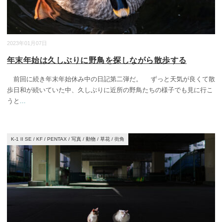
2023年01月07日
年末年始は久しぶりに野鳥を探しながら散歩する
前回に続き年末年始休み中の日記第二弾だ。 ずっと天気が良くて散
歩日和が続いていた中、久しぶりに近所の野鳥たちの様子でも見に行こ
うと
...
K-1 II SE
/
KF
/
PENTAX
/
写真
/
動物
/
草花
/
街角